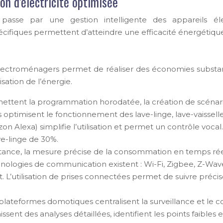
n d’électricité optimisée
passe par une gestion intelligente des appareils é
écifiques permettent d’atteindre une efficacité énergétiqu
lectroménagers permet de réaliser des économies substanti
sation de l’énergie.
mettent la programmation horodatée, la création de scénario
timisent le fonctionnement des lave-linge, lave-vaisselles, 
azon Alexa) simplifie l’utilisation et permet un contrôle v
ve-linge de 30%.
istance, la mesure précise de la consommation en temps réel
ologies de communication existent : Wi-Fi, Zigbee, Z-Wave. 
t. L’utilisation de prises connectées permet de suivre pré
plateformes domotiques centralisent la surveillance et le 
issent des analyses détaillées, identifient les points faibl