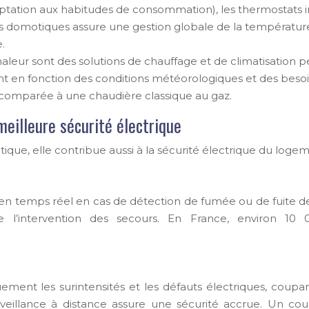
tation aux habitudes de consommation), les thermostats in
es domotiques assure une gestion globale de la températur
.
leur sont des solutions de chauffage et de climatisation p
 en fonction des conditions météorologiques et des beso
 comparée à une chaudière classique au gaz.
eilleure sécurité électrique
ique, elle contribue aussi à la sécurité électrique du logem
en temps réel en cas de détection de fumée ou de fuite de
ite l’intervention des secours. En France, environ 1
ement les surintensités et les défauts électriques, coupant
rveillance à distance assure une sécurité accrue. Un cou