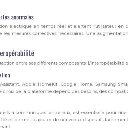
ertes anormales
on électrique en temps réel et alertent l’utilisateur en
re les mesures correctives nécessaires. Une augmentati
eropérabilité
raction entre ses différents composants. L’interopérabilité e
ation
Assistant, Apple HomeKit, Google Home, Samsung SmartTh
 choix de la plateforme dépend des besoins, des compatibi
 appareils à communiquer entre eux, est essentielle pour u
ilité et permet d’ajouter de nouveaux dispositifs facilemen
rmant.