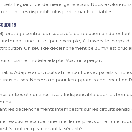
entiels Legrand de dernière génération. Nous explorerons
 rendent ces dispositifs plus performants et fiables.
 coupure
el), protège contre les risques d’électrocution en détectant
ée, indiquant une fuite (par exemple, à travers le corps 
électrocution. Un seuil de déclenchement de 30mA est crucia
 pour choisir le modèle adapté. Voici un aperçu :
atifs. Adapté aux circuits alimentant des appareils simples 
ntinus pulsés. Nécessaire pour les appareils contenant de l’
inus pulsés et continus lisses. Indispensable pour les bornes
ïques.
itant les déclenchements intempestifs sur les circuits sens
e réactivité accrue, une meilleure précision et une rob
tifs tout en garantissant la sécurité.