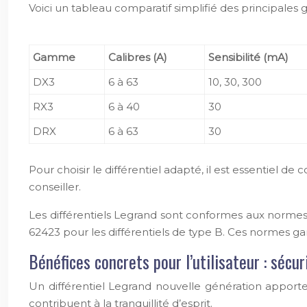
Voici un tableau comparatif simplifié des principales
Gamme
Calibres (A)
Sensibilité (mA)
DX3
6 à 63
10, 30, 300
RX3
6 à 40
30
DRX
6 à 63
30
Pour choisir le différentiel adapté, il est essentiel de 
conseiller.
Les différentiels Legrand sont conformes aux normes 
62423 pour les différentiels de type B. Ces normes garan
Bénéfices concrets pour l’utilisateur : sécur
Un différentiel Legrand nouvelle génération apporte
contribuent à la tranquillité d’esprit.