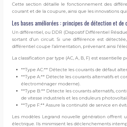
Cette section détaille le fonctionnement des différ
courant et de la coupure, ainsi que les innovations qui
Les bases améliorées : principes de détection et de
Un différentiel, ou DDR (Dispositif Différentiel Résidu
sortant d’un circuit. Si une différence est détect
différentiel coupe l’alimentation, prévenant ainsi l’
La classification par type (AC, A, B, F) est essentielle
**Type AC:** Détecte les courants de défaut altern
**Type A:** Détecte les courants alternatifs et co
électroménager moderne).
**Type B:** Détecte les courants alternatifs, cont
de vitesse industriels et les onduleurs photovolta
**Type F:** Assure la continuité de service en év
Les modèles Legrand nouvelle génération offrent un
électrique. Ils minimisent les déclenchements intempes